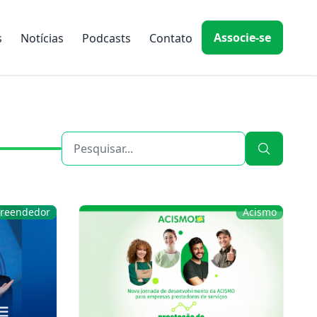
Associe-se
s
Notícias
Podcasts
Contato
preendedor
Acismo