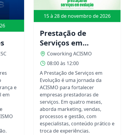
15 à 28 de novembro de 2026
026
Prestação de
Serviços em
es
Evolução -
Coworking ACISMO
ESC
Desenvolvendo
08:00 às 12:00
empresas para
A Prestação de Serviços em
res
novos resultados
Evolução é uma jornada da
o
ACISMO para fortalecer
rança e
empresas prestadoras de
l em
serviços. Em quatro meses,
aborda marketing, vendas,
 e
processos e gestão, com
ACISMO
especialistas, conteúdo prático e
troca de experiências.
ão.