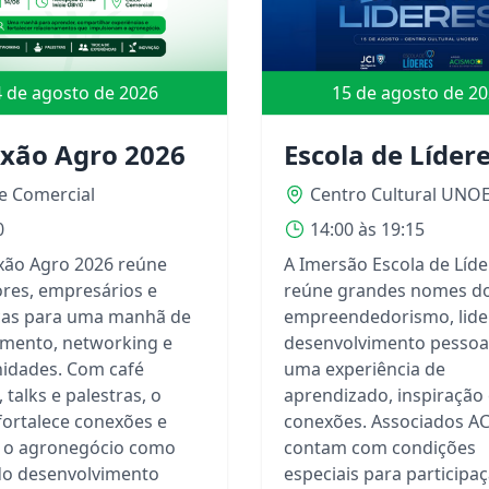
 de agosto de 2026
15 de agosto de 2
xão Agro 2026
Escola de Líder
e Comercial
Centro Cultural UNO
0
14:00 às 19:15
ão Agro 2026 reúne
A Imersão Escola de Líde
res, empresários e
reúne grandes nomes d
ças para uma manhã de
empreendedorismo, lide
mento, networking e
desenvolvimento pessoa
idades. Com café
uma experiência de
, talks e palestras, o
aprendizado, inspiração
fortalece conexões e
conexões. Associados 
a o agronegócio como
contam com condições
do desenvolvimento
especiais para participaç