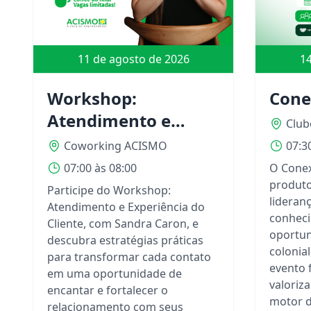
11 de agosto de 2026
14
Workshop:
Cone
Atendimento e
Club
Experiência do
Coworking ACISMO
07:3
Cliente
07:00 às 08:00
O Conex
produto
Participe do Workshop:
lideran
Atendimento e Experiência do
conheci
Cliente, com Sandra Caron, e
oportun
descubra estratégias práticas
colonial
para transformar cada contato
evento 
em uma oportunidade de
valoriz
encantar e fortalecer o
motor 
relacionamento com seus