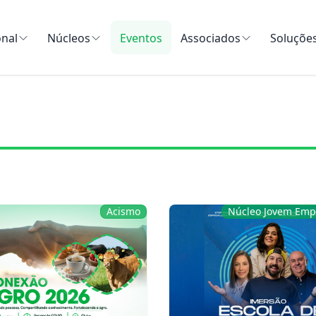
onal
Núcleos
Eventos
Associados
Soluçõe
Acismo
Núcleo Jovem Em