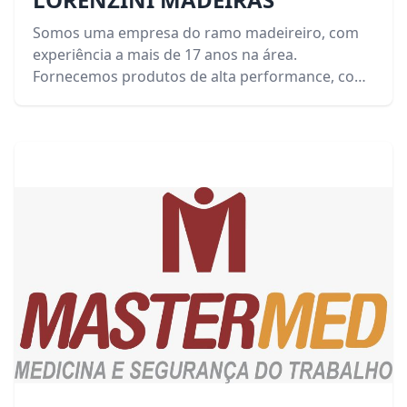
Somos uma empresa do ramo madeireiro, com
experiência a mais de 17 anos na área.
Fornecemos produtos de alta performance, com
preços justos, tendo por base o respeito às leis
ambientais, aos clientes, fornecedores e
colaboradores. Incentivamos o uso de produtos
reflorestados. Temos técnicos e mão de obra
especializada e comprometida com o serviço. A
nossa empresa está preparada para atender
clientes de pequeno, médio e grande porte,
oferecendo sempre uma solução inteligente e
econômica para quem precisar.